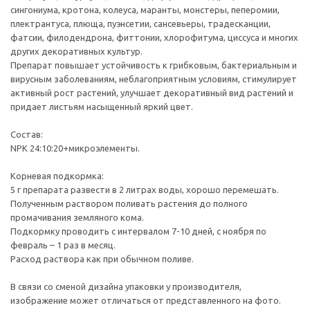
сингониума, кротона, колеуса, маранты, монстеры, пеперомии,
плектрантуса, плюща, пуэнсетии, сансевьеры, традесканции,
фатсии, филодендрона, фиттонии, хлорофитума, циссуса и многих
других декоративных культур.
Препарат повышает устойчивость к грибковым, бактериальным и
вирусным заболеваниям, неблагоприятным условиям, стимулирует
активный рост растений, улучшает декоративный вид растений и
придает листьям насыщенный яркий цвет.
Состав:
NPK 24:10:20+микроэлементы.
Корневая подкормка:
5 г препарата развести в 2 литрах воды, хорошо перемешать.
Полученным раствором поливать растения до полного
промачивания земляного кома.
Подкормку проводить с интервалом 7-10 дней, с ноября по
февраль – 1 раз в месяц.
Расход раствора как при обычном поливе.
В связи со сменой дизайна упаковки у производителя,
изображение может отличаться от представленного на фото.