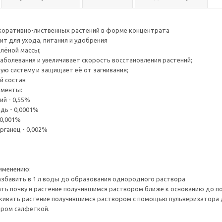
коративно-лиственных растений в форме концентрата
т для ухода, питания и удобрения
лёной массы;
аболевания и увеличивает скорость восстановления растений;
ую систему и защищает её от загнивания;
й состав
ементы:
ий - 0,55%
дь - 0,0001%
 0,001%
рганец - 0,002%
именению:
азбавить в 1 л воды до образования однородного раствора
вать почву и растение получившимся раствором ближе к основанию до по
скивать растение получившимся раствором с помощью пульверизатора д
ором салфеткой.