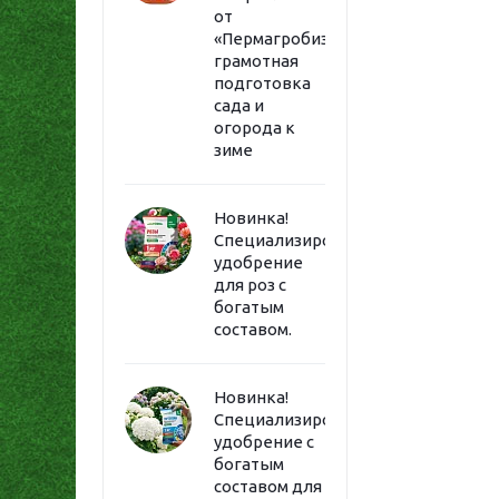
от
«Пермагробизнес»:
грамотная
подготовка
сада и
огорода к
зиме
Новинка!
Специализированное
удобрение
для роз с
богатым
составом.
Новинка!
Специализированное
удобрение с
богатым
составом для