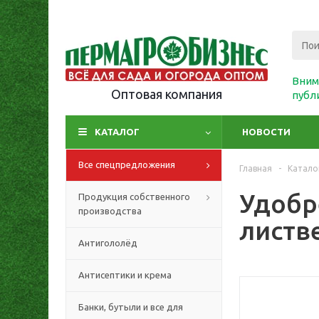
Вним
Оптовая компания
публ
КАТАЛОГ
НОВОСТИ
Все спецпредложения
Главная
-
Катало
Удобр
Продукция собственного
производства
листв
Антигололёд
Антисептики и крема
Банки, бутыли и все для