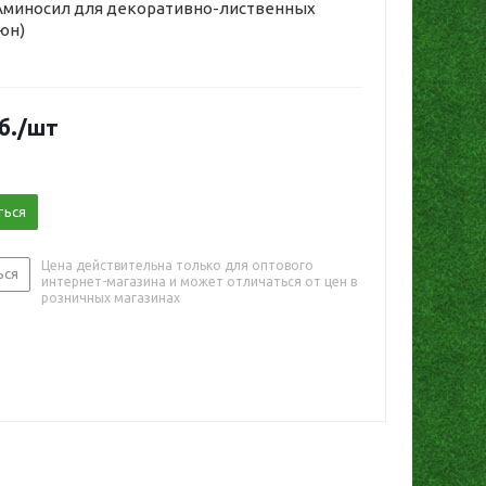
Аминосил для декоративно-лиственных
Дюн)
б.
/шт
ться
Цена действительна только для оптового
ься
интернет-магазина и может отличаться от цен в
розничных магазинах