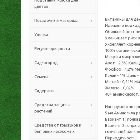
Подставки, крюки для
цветов
Витамины для де
Посадочный материал
Идеально подходи
Обильный рост зе
Уценка
Уменьшает риск з
Укрепляет корнев
Регуляторы роста
100% органически
Макро и микроэл
Сад-огород
Азот - 2,3% Кальц
Фосфор - 1,2% Ме
Калий - 1% Цинк -
Семена
Магний - 0,21% Ма
Железо - 0,02%
Сидераты
40+ аминокислот.
Средства защиты
Инструкция по пр
растений
5 мл Аминосила р
Вариант 1 : поли
Средства от грызунов и
Вариант 2 : опры
бытовых насекомых
смоченной раств
Периодичность: