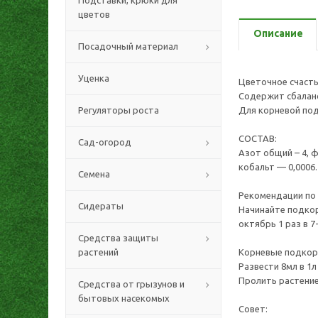
Подставки, крюки для
цветов
Описание
Посадочный материал
Уценка
Цветочное счасть
Содержит сбалан
Регуляторы роста
Для корневой подк
СОСТАВ:
Сад-огород
Азот общий – 4, ф
кобальт — 0,0006.
Семена
Рекомендации по
Сидераты
Начинайте подкор
октябрь 1 раз в 7
Средства защиты
растений
Корневые подкор
Развести 8мл в 1л
Пролить растение
Средства от грызунов и
бытовых насекомых
Совет: