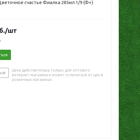
веточное счастье Фиалка 285мл 1/9 (Ф+)
б.
/шт
о
ться
Цена действительна только для оптового
ься
интернет-магазина и может отличаться от цен в
розничных магазинах