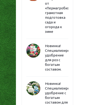
от
«Пермагробизнес»:
грамотная
подготовка
сада и
огорода к
зиме
Новинка!
Специализированное
удобрение
для роз с
богатым
составом.
Новинка!
Специализированное
удобрение с
богатым
составом для