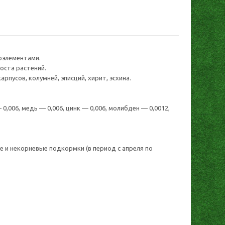
оэлементами.
оста растений.
рпусов, колумней, эписций, хирит, эсхина.
— 0,006, медь — 0,006, цинк — 0,006, молибден — 0,0012,
ые и некорневые подкормки (в период с апреля по