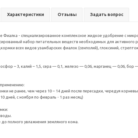
Характеристики
Отзывы
Задать вопрос
е Фиалка - специализированное комплексное жидкое удобрение с микр
сированный набор питательных веществ необходимых для активного р
ормки всех видов узамбарских фиалок (сенполий), глоксиний, стрептока
осфор – 3, калий – 1,5, сера — 0,1, железо — 0,06, марганец — 0,06, бор 
 применению:
мки не ранее, чем через 10 – 14 дней после пересадки, чередуя корнев
-10 дней, с ноября по февраль - 1 раз месяц)
мки:
 воды.
 до полного увлажнения земляного кома.