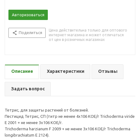
Авторизоваться
Цена действительна только для оптового
Поделиться
интернет-магазина и может отличаться
от цен в розничных магазинах
Описание
Характеристики
Отзывы
Задать вопрос
Тетрис, для защиты растений от болезней.
Пестицид Тетрис, СП (титр не менее 4х106 КОЕ/г Trichoderma viride
Е 2001 + не менее 3х106 КОЕ/г.
Trichoderma harzianum F 2009 + не менее 3х106 КОЕ/г Trichoderma
longibrachiatum Е 2124).