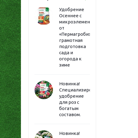
Удобрение
Осеннее с
микроэлементами
от
«Пермагробизнес»:
грамотная
подготовка
сада и
огорода к
зиме
Новинка!
Специализированное
удобрение
для роз с
богатым
составом.
Новинка!