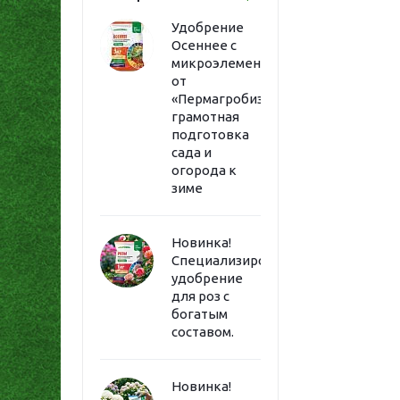
Удобрение
Осеннее с
микроэлементами
от
«Пермагробизнес»:
грамотная
подготовка
сада и
огорода к
зиме
Новинка!
Специализированное
удобрение
для роз с
богатым
составом.
Новинка!