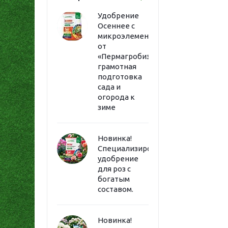
Удобрение
Осеннее с
микроэлементами
от
«Пермагробизнес»:
грамотная
подготовка
сада и
огорода к
зиме
Новинка!
Специализированное
удобрение
для роз с
богатым
составом.
Новинка!