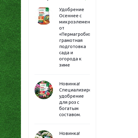
Удобрение
Осеннее с
микроэлементами
от
«Пермагробизнес»:
грамотная
подготовка
сада и
огорода к
зиме
Новинка!
Специализированное
удобрение
для роз с
богатым
составом.
Новинка!