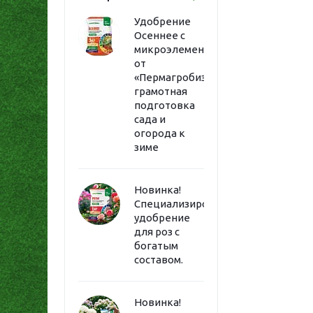
Удобрение
Осеннее с
микроэлементами
от
«Пермагробизнес»:
грамотная
подготовка
сада и
огорода к
зиме
Новинка!
Специализированное
удобрение
для роз с
богатым
составом.
Новинка!